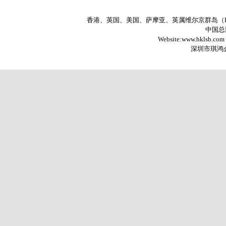
香港、英国、美国、萨摩亚、英属维尔京群岛（
中国总部
Website:www.hklsb.com
深圳市琪鸿