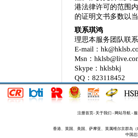
港法律许可的范围
的证明文书多数以当
联系琪鸿
理思本服务团队联
E-mail：hk@hklsb.c
Msn：hklsb@live.co
Skype：hklsbkj
QQ：823118452
注册首页
-
关于我们
-
网站导航
-
服
香港、英国、美国、萨摩亚、英属维尔京群岛（
中国总部